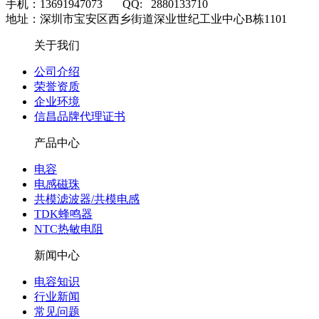
手机：13691947073 QQ: 2880133710
地址：深圳市宝安区西乡街道深业世纪工业中心B栋1101
关于我们
公司介绍
荣誉资质
企业环境
信昌品牌代理证书
产品中心
电容
电感磁珠
共模滤波器/共模电感
TDK蜂鸣器
NTC热敏电阻
新闻中心
电容知识
行业新闻
常见问题