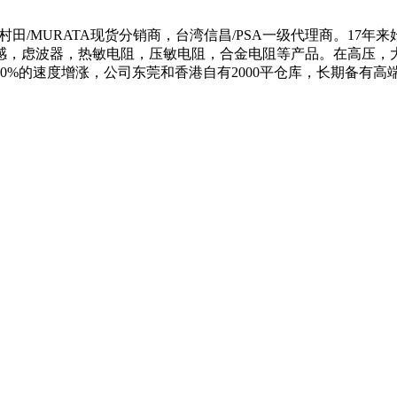
本村田/MURATA现货分销商
，台湾信昌
/PSA一级代理商
。
17年
感，虑波器，热敏电阻，压敏电阻，合金电阻等产品。
在高压，
50%的速度增涨，公司东莞和香港自有2000平仓库，长期备有