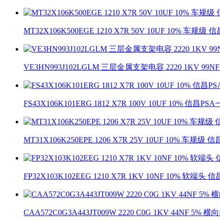
MT32X106K500EGE 1210 X7R 50V 10UF 10% 车规
VE3HN993J102LGLM 三层金属支架电容 2220 1KV 99
FS43X106K101ERG 1812 X7R 100V 10UF 10% 信昌
MT31X106K250EPE 1206 X7R 25V 10UF 10% 车规
FP32X103K102EEG 1210 X7R 1KV 10NF 10% 软端
CAA572C0G3A443JT009W 2220 C0G 1KV 44NF 5