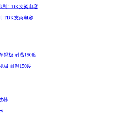
向排列 TDK支架电容
K车规极 耐温150度
波器