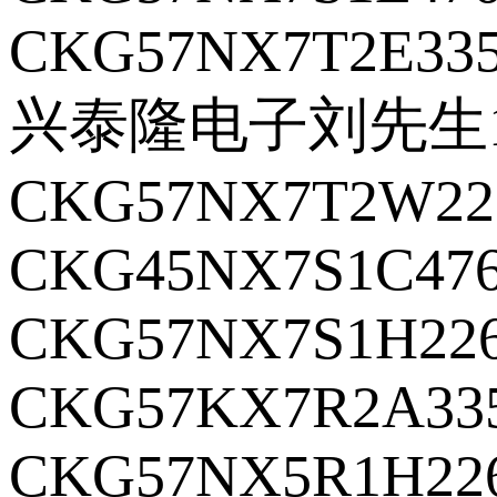
CKG57NX7T2E33
兴泰隆电子刘先生18
CKG57NX7T2W22
CKG45NX7S1C47
CKG57NX7S1H22
CKG57KX7R2A33
CKG57NX5R1H22