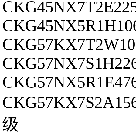
CKG45NX7T2E22
CKG45NX5R1H10
CKG57KX7T2W10
CKG57NX7S1H22
CKG57NX5R1E47
CKG57KX7S2A15
级